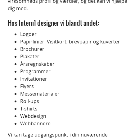
virksomheds profil og værdier, og det kan vi hjælpe
dig med.
Hos Intern1 designer vi blandt andet:
Logoer
Papirlinier: Visitkort, brevpapir og kuverter
Brochurer
Plakater
Årsregnskaber
Programmer
Invitationer
Flyers
Messematerialer
Roll-ups
T-shirts
Webdesign
Webbannere
Vi kan tage udgangspunkt i din nuværende