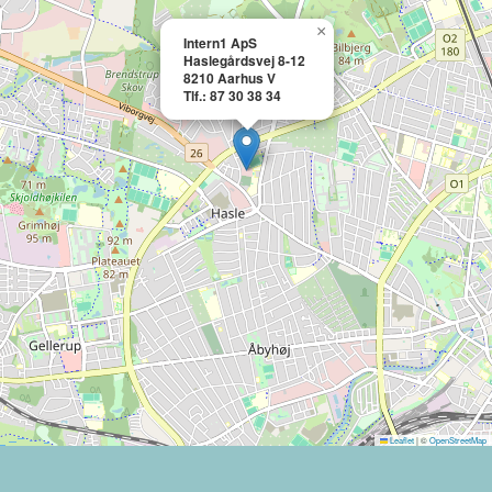
×
Intern1 ApS
Haslegårdsvej 8-12
8210 Aarhus V
Tlf.: 87 30 38 34
Leaflet
|
©
OpenStreetMap