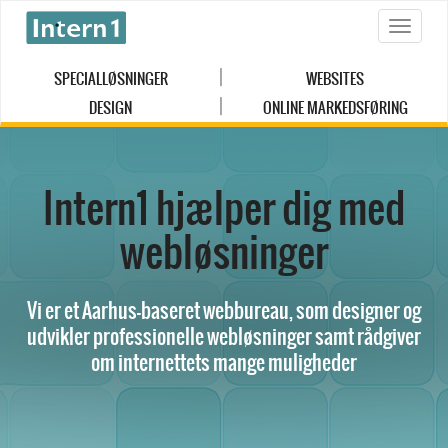
Toggle
naviga
SPECIALLØSNINGER
WEBSITES
DESIGN
ONLINE MARKEDSFØRING
Intern1 hjælper dig med
webløsninger
Vi er et Aarhus-baseret webbureau, som designer og
udvikler professionelle webløsninger samt rådgiver
om internettets mange muligheder