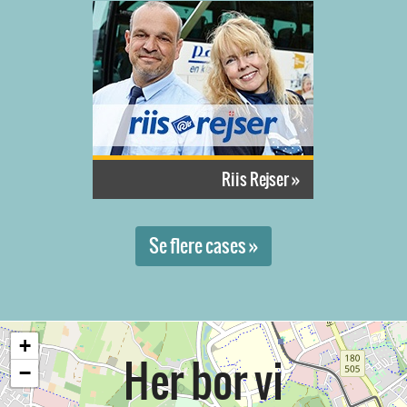
Riis Rejser »
Se flere cases »
+
Her bor vi
−